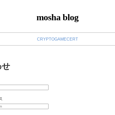
mosha blog
CRYPTO
GAME
CERT
わせ
ス