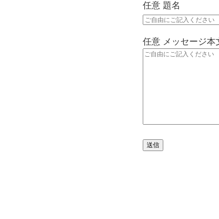
任意
題名
任意
メッセージ本